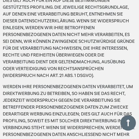
DIES GILT AUCH FÜR EIN AUF DIESE BESTIMMUNGEN
GESTÜTZTES PROFILING. DIE JEWEILIGE RECHTSGRUNDLAGE,
AUF DENEN EINE VERARBEITUNG BERUHT, ENTNEHMEN SIE
DIESER DATENSCHUTZERKLÄRUNG. WENN SIE WIDERSPRUCH
EINLEGEN, WERDEN WIR IHRE BETROFFENEN
PERSONENBEZOGENEN DATEN NICHT MEHR VERARBEITEN, ES
SEI DENN, WIR KÖNNEN ZWINGENDE SCHUTZWÜRDIGE GRÜNDE
FÜR DIE VERARBEITUNG NACHWEISEN, DIE IHRE INTERESSEN,
RECHTE UND FREIHEITEN ÜBERWIEGEN ODER DIE
VERARBEITUNG DIENT DER GELTENDMACHUNG, AUSÜBUNG
ODER VERTEIDIGUNG VON RECHTSANSPRÜCHEN
(WIDERSPRUCH NACH ART. 21 ABS. 1 DSGVO).
WERDEN IHRE PERSONENBEZOGENEN DATEN VERARBEITET, UM
DIREKTWERBUNG ZU BETREIBEN, SO HABEN SIE DAS RECHT,
JEDERZEIT WIDERSPRUCH GEGEN DIE VERARBEITUNG SIE
BETREFFENDER PERSONENBEZOGENER DATEN ZUM ZWECKE
DERARTIGER WERBUNG EINZULEGEN; DIES GILT AUCH FÜR DAS
PROFILING, SOWEIT ES MIT SOLCHER DIREKTWERBUNG IN
VERBINDUNG STEHT. WENN SIE WIDERSPRECHEN, WERDEN IHRE
PERSONENBEZOGENEN DATEN ANSCHLIESSEND NICHT MEHR